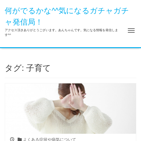
何がでるかな^^気になるガチャガチ
ャ発信局！
Me
アクセス頂きありがとうございます。あんちゃんです。気になる情報を発信しま
す^^
タグ:
子育て
よくある症状や病気について