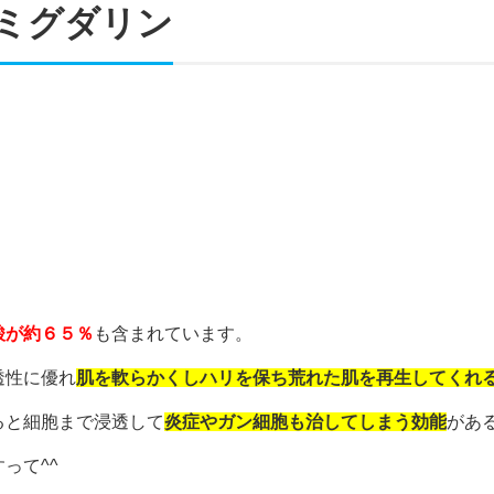
ミグダリン
酸が約６５％
も含まれています。
透性に優れ
肌を軟らかくしハリを保ち荒れた肌を再生してくれ
ると細胞まで浸透して
炎症やガン細胞も治してしまう効能
があ
って^^