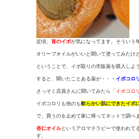
近頃、
首のイボ
が気になってます。そういう年
オリーブオイルがいいと聞いて塗ってみたけ
ということで、イボ取りの市販薬を購入しよ
すると、聞いたことある薬が・・・
イボコロ
さっそく店員さんに聞いてみたら
「イボコロ
イボコロリも他のも
軟らかい肌にできたイボ
で、買うのを止めて家に帰ってネットで調べ
杏仁オイル
というアロマテラピーで使われて
す。