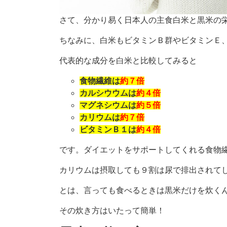
さて、分かり易く日本人の主食白米と黒米の
ちなみに、白米もビタミンＢ群やビタミンＥ
代表的な成分を白米と比較してみると
食物繊維は
約７倍
カルシウウムは
約４倍
マグネシウムは
約５倍
カリウムは
約７倍
ビタミンＢ１は
約４倍
です。ダイエットをサポートしてくれる食物
カリウムは摂取しても９割は尿で排出されて
とは、言っても食べるときは黒米だけを炊く
その炊き方はいたって簡単！