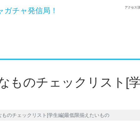
アクセス頂
ャガチャ発信局！
なものチェックリスト[学
ものチェックリスト[学生編]最低限揃えたいもの
et
LINE