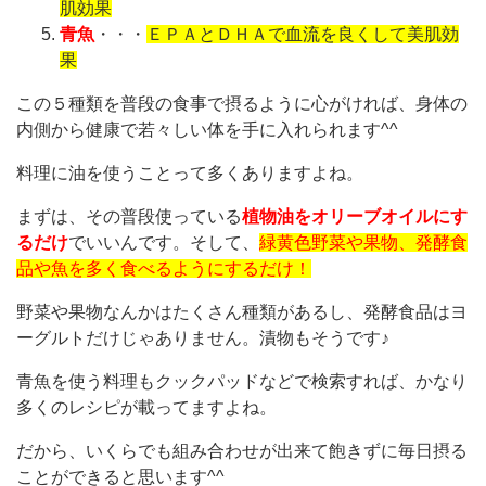
肌効果
青魚
・・・
ＥＰＡとＤＨＡで血流を良くして美肌効
果
この５種類を普段の食事で摂るように心がければ、身体の
内側から健康で若々しい体を手に入れられます^^
料理に油を使うことって多くありますよね。
まずは、その普段使っている
植物油をオリーブオイルにす
るだけ
でいいんです。そして、
緑黄色野菜や果物、発酵食
品や魚を多く食べるようにするだけ！
野菜や果物なんかはたくさん種類があるし、発酵食品はヨ
ーグルトだけじゃありません。漬物もそうです♪
青魚を使う料理もクックパッドなどで検索すれば、かなり
多くのレシピが載ってますよね。
だから、いくらでも組み合わせが出来て飽きずに毎日摂る
ことができると思います^^