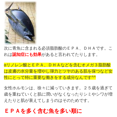
次に青魚に含まれる必須脂肪酸のＥＰＡ、ＤＨＡです。こ
れは
認知症にも効果
があると言われてたりします。
αリノレン酸とＥＰＡ、ＤＨＡなどを含むオメガ３脂肪酸
は皮膚の水分量を増やし弾力とツヤのある肌を保つなど女
性にとって特に重要な働きをする成分なんです^^
女性ホルモンは、徐々に減っていきます。２５歳を過ぎて
歳を重ねていくと肌に潤いがなくなったりシミやシワが増
えたりと肌が衰えてしまうのはそのためです。
ＥＰＡを多く含む魚を多い順に