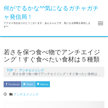
何がでるかな^^気になるガチャガチ
ャ発信局！
Me
アクセス頂きありがとうございます。あんちゃんです。気になる情報を発信しま
す^^
若さを保つ食べ物でアンチエイジ
ング！すぐ食べたい食材は５種類
TOP
アンチエイジング
若さを保つ食べ物でアンチエイジング！すぐ食べたい食材は５種類
Facebook
Twitter
Hatena
Pocket
LINE
アンチエイジング