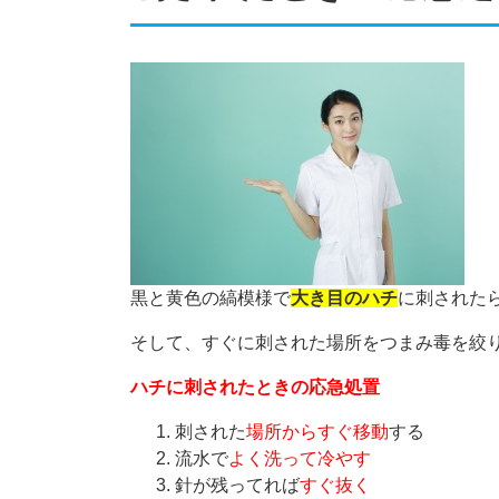
黒と黄色の縞模様で
大き目のハチ
に刺された
そして、すぐに刺された場所をつまみ毒を絞
ハチに刺されたときの応急処置
刺された
場所からすぐ移動
する
流水で
よく洗って冷やす
針が残ってれば
すぐ抜く