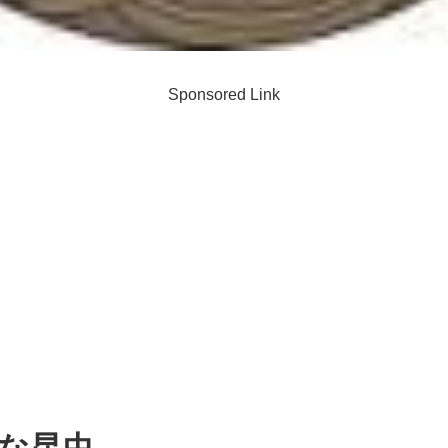
Sponsored Link
な昆虫