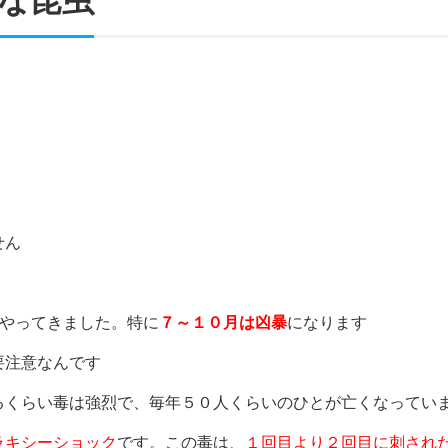
せん
！
がやってきました。特に
７～１０月は凶暴
になります
要注意なんです
るくらい毒は強烈で、毎年５０人くらいのひとが亡くなってい
ラキシーショック
です。この毒は、
１回目より２回目に刺され