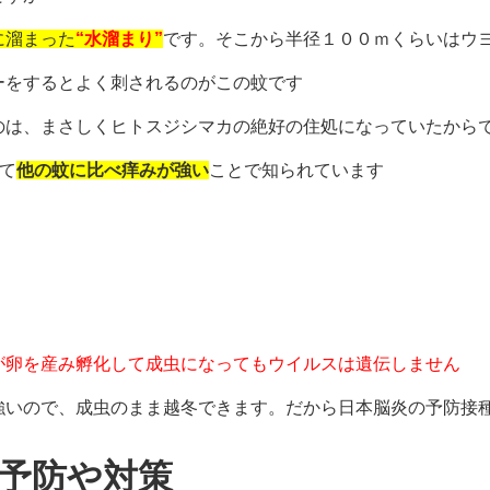
に溜まった
“水溜まり”
です。そこから半径１００ｍくらいはウ
ーをするとよく刺されるのがこの蚊です
のは、まさしくヒトスジシマカの絶好の住処になっていたから
て
他の蚊に比べ痒みが強い
ことで知られています
が卵を産み孵化して成虫になってもウイルスは遺伝しません
強いので、成虫のまま越冬できます。だから日本脳炎の予防接
予防や対策