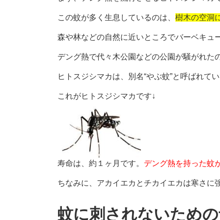
この蚊が多く生息しているのは、
樹木の空洞
森や林などの自然に近いところでバーベキュ
デング熱で代々木公園などの公園が騒がれた
ヒトスジシマカは、別名“やぶ蚊”と呼ばれてい
これがヒトスジシマカです↓
寿命は、約１ヶ月です。
デング熱を持った蚊
ちなみに、アカイエカとチカイエカは寒さに
蚊に刺されないための