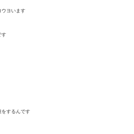
ヨウヨいます
です
種をするんです