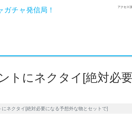
アクセス頂
ャガチャ発信局！
ントにネクタイ[絶対必
にネクタイ[絶対必要になる予想外な物とセットで]
et
LINE