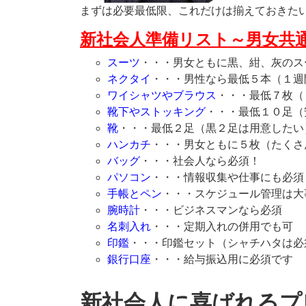
まずは必要最低限、これだけは揃えておきた
新社会人準備リスト
スーツ
・・・男女ともに黒、紺、灰のス
ネクタイ
・・・男性なら最低５本（１週
ワイシャツやブラウス
・・・最低７枚（
靴下やストッキング
・・・最低１０足（
靴
・・・最低２足（黒２足は用意したい
ハンカチ
・・・男女ともに５枚（たくさ
バッグ
・・・社会人なら必須！
パソコン
・・・情報収集や仕事にも必須
手帳とペン
・・・スケジュール管理は大
腕時計
・・・ビジネスマンなら必須
名刺入れ
・・・定期入れの併用でも可
印鑑
・・・印鑑セット（シャチハタは必
銀行口座
・・・給与振込用に必須です
新社会人に喜ばれるプ