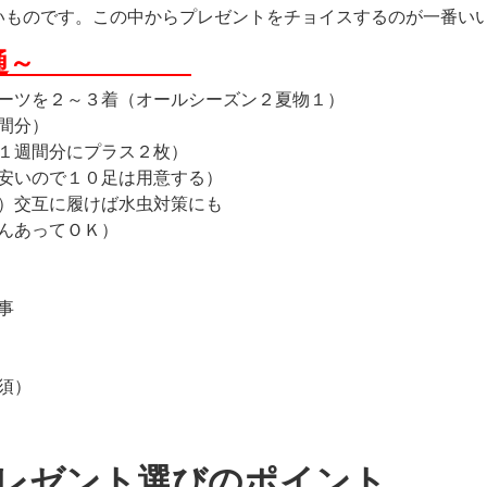
いものです。この中からプレゼントをチョイスするのが一番い
～男女共通～
ーツを２～３着（オールシーズン２夏物１）
間分）
１週間分にプラス２枚）
安いので１０足は用意する）
）交互に履けば水虫対策にも
んあってＯＫ）
事
須）
レゼント選びのポイント