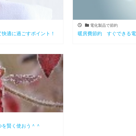
電化製品で節約
て快適に過ごすポイント！
暖房費節約 すぐできる電
つを賢く使おう＾＾